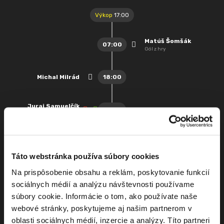
Výkop
17:00
Matúš Šomšák
07:00
Gól z hry
Michal Milrád
18:00
Juraj Samuelčík
21:00
Striedajúci hráč: Attila Domík
Ivan Pipich
42:00
NS - verbálny nesúhlas s
rozhodnutím R
Táto webstránka používa súbory cookies
Peter Belko
Na prispôsobenie obsahu a reklám, poskytovanie funkcií
NS - kopnutie súpera
45:00
riskantným spôsobom v
sociálnych médií a analýzu návštevnosti používame
súboji o loptu
súbory cookie. Informácie o tom, ako používate naše
1. polčas
17:45 - 18:00
webové stránky, poskytujeme aj našim partnerom v
oblasti sociálnych médií, inzercie a analýzy. Títo partneri