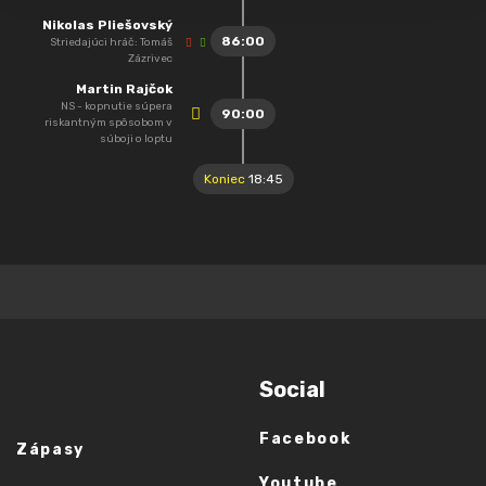
Nikolas Pliešovský
86:00
Striedajúci hráč: Tomáš
Zázrivec
Martin Rajčok
NS - kopnutie súpera
90:00
riskantným spôsobom v
súboji o loptu
Koniec
18:45
Social
Facebook
Zápasy
Youtube