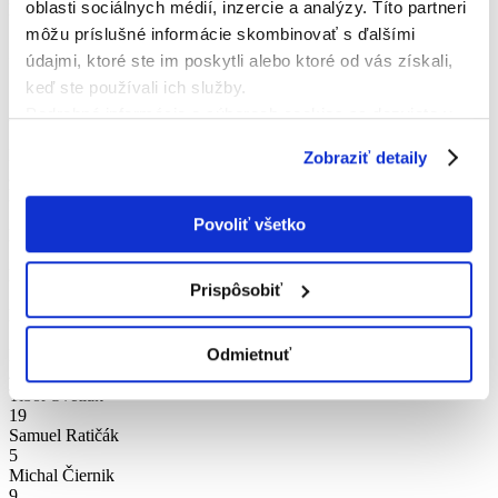
oblasti sociálnych médií, inzercie a analýzy. Títo partneri
DOMÁCI
môžu príslušné informácie skombinovať s ďalšími
Základná zostava
údajmi, ktoré ste im poskytli alebo ktoré od vás získali,
keď ste používali ich služby.
13
Podrobné informácie o súboroch cookies sa dozviete v
Arthur Batista Machado Custodio
11
"
Informáciách o súboroch cookies
".
Iago Meireles Liao
Zobraziť detaily
21
Bamoussa Tihote
11
Povoliť všetko
Kaua Do Nascimento Souto Diniz
1
Nikolas Serdel
Prispôsobiť
12
Pavol Pikoš
77
Odmietnuť
Patrik Jagnešák
44
Tibor Svetlák
19
Samuel Ratičák
5
Michal Čiernik
9