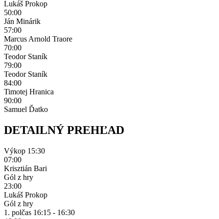
Lukáš Prokop
50:00
Ján Minárik
57:00
Marcus Arnold Traore
70:00
Teodor Staník
79:00
Teodor Staník
84:00
Timotej Hranica
90:00
Samuel Ďatko
DETAILNÝ PREHĽAD
Výkop
15:30
07:00
Krisztián Bari
Gól z hry
23:00
Lukáš Prokop
Gól z hry
1. polčas
16:15 - 16:30