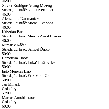
46:00
Xavier Rodrigue Adang Mweng
Striedajúci hráč: Nikita Kelembet
46:00
Aleksandre Narimanidze
Striedajúci hráč: Michal Svoboda
46:00
Krisztián Bari
Striedajúci hráč: Marcus Arnold Traore
46:00
Miroslav Káčer
Striedajúci hráč: Samuel Ďatko
50:00
Bamoussa Tihote
Striedajúci hráč: Lukáš Lešňovský
50:00
Iago Meireles Liao
Striedajúci hráč: Erik Miklušák
50:00
Ján Minárik
Gól z hry
57:00
Marcus Arnold Traore
Gól z hry
60:00