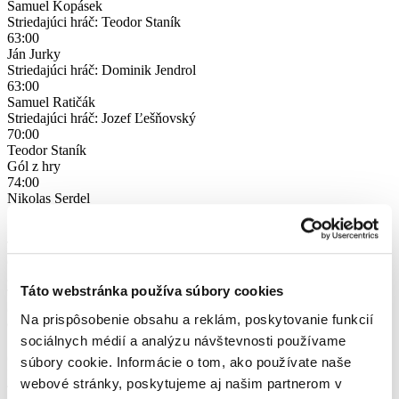
Samuel Kopásek
Striedajúci hráč: Teodor Staník
63:00
Ján Jurky
Striedajúci hráč: Dominik Jendrol
63:00
Samuel Ratičák
Striedajúci hráč: Jozef Ľešňovský
70:00
Teodor Staník
Gól z hry
74:00
Nikolas Serdel
Striedajúci hráč: Róbert Grobarčík
79:00
Teodor Staník
Gól z hry
84:00
Táto webstránka používa súbory cookies
Timotej Hranica
Gól z hry
Na prispôsobenie obsahu a reklám, poskytovanie funkcií
90:00
sociálnych médií a analýzu návštevnosti používame
Samuel Ďatko
Gól z hry
súbory cookie. Informácie o tom, ako používate naše
Koniec
17:15
webové stránky, poskytujeme aj našim partnerom v
TJ Sokol Zubrohlava