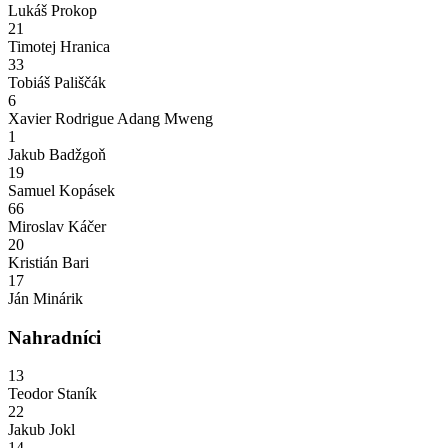
Lukáš Prokop
21
Timotej Hranica
33
Tobiáš Pališčák
6
Xavier Rodrigue Adang Mweng
1
Jakub Badžgoň
19
Samuel Kopásek
66
Miroslav Káčer
20
Kristián Bari
17
Ján Minárik
Nahradníci
13
Teodor Staník
22
Jakub Jokl
14