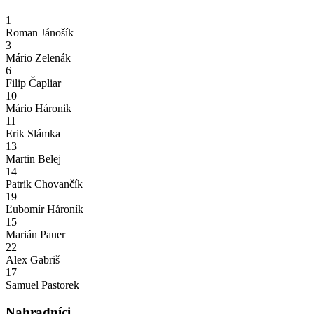
1
Roman Jánošík
3
Mário Zelenák
6
Filip Čapliar
10
Mário Háronik
11
Erik Slámka
13
Martin Belej
14
Patrik Chovančík
19
Ľubomír Hároník
15
Marián Pauer
22
Alex Gabriš
17
Samuel Pastorek
Nahradníci