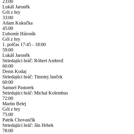
23:00
Lukáš Jaroněk
Gól z hry
33:00
Adam Kukučka
45:00
Ľubomír Hároník
Gól z hry
1. polčas
17:45 - 18:00
59:00
Lukáš Jaroněk
Striedajúci hráč: Róbert Ambrož
60:00
Denis Kodaj
Striedajúci hráč: Timotej Janček
60:00
Samuel Pastorek
Striedajúci hráč: Michal Kolembus
72:00
Martin Belej
Gól z hry
75:00
Patrik Chovančík
Striedajúci hráč: Ján Hrbek
78:00