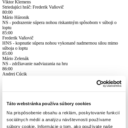
Viktor Klemens
Striedajúci hráč: Frederik Vaňovič
80:00
Mário Háronik
NS - podrazenie súpera nohou riskantným spôsobom v súboji o
loptu
85:00
Frederik Vaňovič
HNS - kopnutie súpera nohou vykonané nadmernou silou mimo
súboja o loptu
85:00
Mário Zelenák
NS - zdržiavanie nadviazania na hru
86:00
Andrej Cúcik
NS - sotenie do súpera riskantným spôsobom
86:00
Martin Belej
NS - sotenie do súpera riskantným spôsobom
87:00
Táto webstránka používa súbory cookies
Ľubomír Hároník
Striedajúci hráč: Marek Jamečný
Na prispôsobenie obsahu a reklám, poskytovanie funkcií
90:00
sociálnych médií a analýzu návštevnosti používame
Filip Čapliar
NS - zdržiavanie nadviazania na hru odkopnutím lopty
súbory cookie. Informácie o tom, ako používate naše