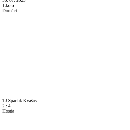
30. 07. 2023
1.kolo
Domáci
TJ Spartak Kvašov
2
:
4
Hostia