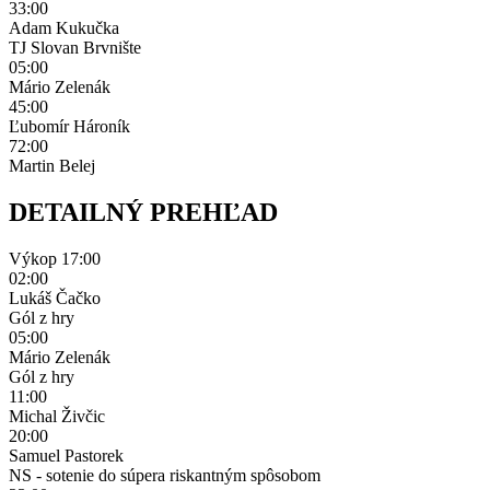
33:00
Adam Kukučka
TJ Slovan Brvnište
05:00
Mário Zelenák
45:00
Ľubomír Hároník
72:00
Martin Belej
DETAILNÝ PREHĽAD
Výkop
17:00
02:00
Lukáš Čačko
Gól z hry
05:00
Mário Zelenák
Gól z hry
11:00
Michal Živčic
20:00
Samuel Pastorek
NS - sotenie do súpera riskantným spôsobom