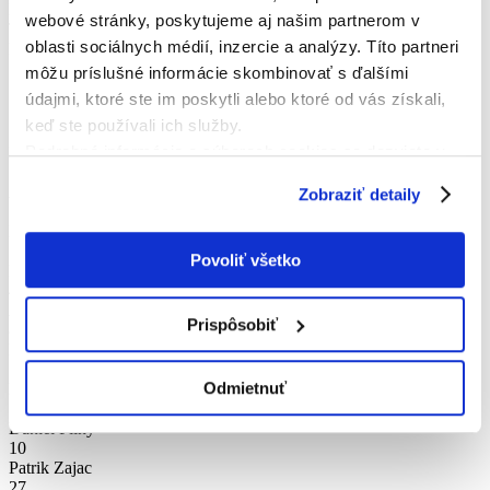
Koniec
18:45
webové stránky, poskytujeme aj našim partnerom v
TJ Spartak Kvašov
oblasti sociálnych médií, inzercie a analýzy. Títo partneri
DOMÁCI
môžu príslušné informácie skombinovať s ďalšími
Základná zostava
údajmi, ktoré ste im poskytli alebo ktoré od vás získali,
keď ste používali ich služby.
10
Podrobné informácie o súboroch cookies sa dozviete v
Lukáš Jaroněk
14
"
Informáciách o súboroch cookies
".
Adam Kukučka
Zobraziť detaily
15
Lukáš Čačko
13
Povoliť všetko
Denis Kodaj
4
Adam Slivka
Prispôsobiť
8
Peter Amrich
19
Odmietnuť
Michal Živčic
17
Daniel Pilný
10
Patrik Zajac
27