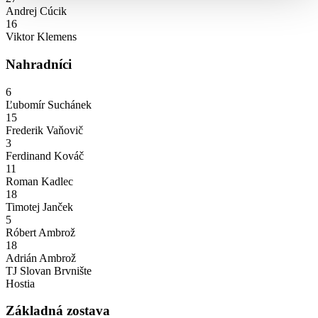
Andrej Cúcik
16
Viktor Klemens
Nahradníci
6
Ľubomír Suchánek
15
Frederik Vaňovič
3
Ferdinand Kováč
11
Roman Kadlec
18
Timotej Janček
5
Róbert Ambrož
18
Adrián Ambrož
TJ Slovan Brvnište
Hostia
Základná zostava